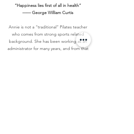
“Happiness lies first of all in health”
—— George William Curtis
Annie is not a “traditional” Pilates teacher
who comes from strong sports related
background. She has been working as an
administrator for many years, and from that
she spent hours and hours hunching over a
desk and computer- this common yet
harming posture provided her with shoulder
pain, kyphosis and low back pain.
It is often said that pain is a great motivator,
and to Annie, this is obviously the case!
When her shoulders hurt so much that she
could hardly lift her arms and the pain starts
to affect her daily lives, she was fortunate
enough to come across Pilates. Ever since